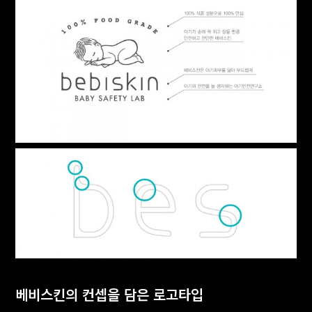
베비스킨의 컨셉을 담은 로고타입