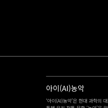
아이(AI)농악
‘아이(AI)농악’은 현대 과학의 
통해 우리 전통 문화 ‘농악’을 