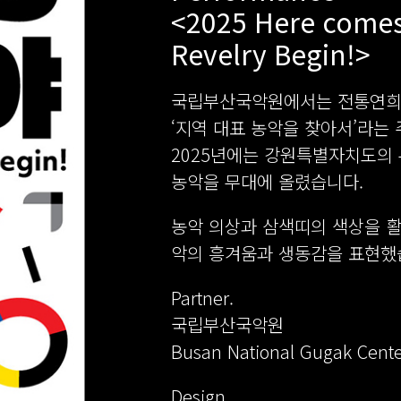
<2025 Here comes
Revelry Begin!>
국립부산국악원에서는 전통연희의
‘지역 대표 농악을 찾아서’라는
2025년에는 강원특별자치도의
농악을 무대에 올렸습니다.
농악 의상과 삼색띠의 색상을 활
악의 흥겨움과 생동감을 표현했
Partner.
국립부산국악원
Busan National Gugak Cente
Design.